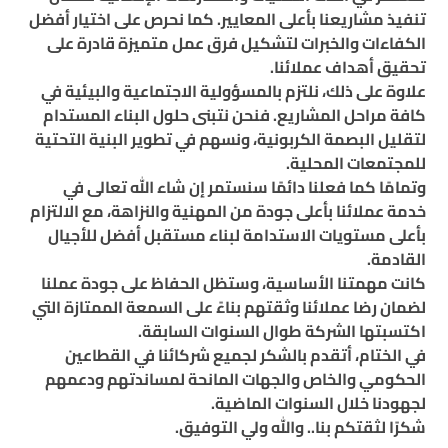
تنفيذ مشاريعنا بأعلى المعايير. كما نحرص على اختيار أفضل
الكفاءات والخبرات لتشكيل فرق عمل متميزة قادرة على
تحقيق أهداف عملائنا.
علاوة على ذلك، نلتزم بالمسؤولية الاجتماعية والبيئية في
كافة مراحل المشاريع. فنحن نتبنى حلول البناء المستدام
لتقليل البصمة الكربونية، ونسهم في تطوير البنية التحتية
للمجتمعات المحلية.
وتمامًا كما فعلنا دائمًا سنستمر إن شاء الله تعالى في
خدمة عملائنا بأعلى جودة من المهنية والنزاهة، مع الالتزام
بأعلى مستويات الاستدامة لبناء مستقبل أفضل للأجيال
القادمة.
كانت مهمتنا الأساسية، وستظل الحفاظ على جودة عملنا
لضمان رضا عملائنا وثقتهم بناءً على السمعة الممتازة التي
اكتسبتها الشركة طوال السنوات السابقة.
في الختام، أتقدم بالشكر لجميع شركائنا في القطاعين
الحكومي والخاص والجهات المانحة لمساندتهم ودعمهم
لجهودنا خلال السنوات الماضية.
شكرًا لثقتكم بنا.. والله ولي التوفيق.