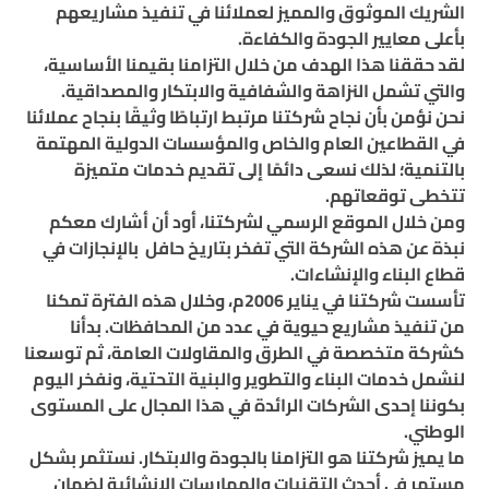
الشريك الموثوق والمميز لعملائنا في تنفيذ مشاريعهم
بأعلى معايير الجودة والكفاءة.
لقد حققنا هذا الهدف من خلال التزامنا بقيمنا الأساسية،
والتي تشمل النزاهة والشفافية والابتكار والمصداقية.
نحن نؤمن بأن نجاح شركتنا مرتبط ارتباطًا وثيقًا بنجاح عملائنا
في القطاعين العام والخاص والمؤسسات الدولية المهتمة
بالتنمية؛ لذلك نسعى دائمًا إلى تقديم خدمات متميزة
تتخطى توقعاتهم.
ومن خلال الموقع الرسمي لشركتنا، أود أن أشارك معكم
نبذة عن هذه الشركة التي تفخر بتاريخ حافل بالإنجازات في
قطاع البناء والإنشاءات.
تأسست شركتنا في يناير 2006م، وخلال هذه الفترة تمكنا
من تنفيذ مشاريع حيوية في عدد من المحافظات. بدأنا
كشركة متخصصة في الطرق والمقاولات العامة، ثم توسعنا
لنشمل خدمات البناء والتطوير والبنية التحتية، ونفخر اليوم
بكوننا إحدى الشركات الرائدة في هذا المجال على المستوى
الوطني.
ما يميز شركتنا هو التزامنا بالجودة والابتكار. نستثمر بشكل
مستمر في أحدث التقنيات والممارسات الإنشائية لضمان